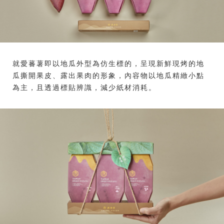
就愛蕃薯即以地瓜外型為仿生標的，呈現新鮮現烤的地
瓜撕開果皮、露出果肉的形象，內容物以地瓜精緻小點
為主，且透過標貼辨識，減少紙材消耗。