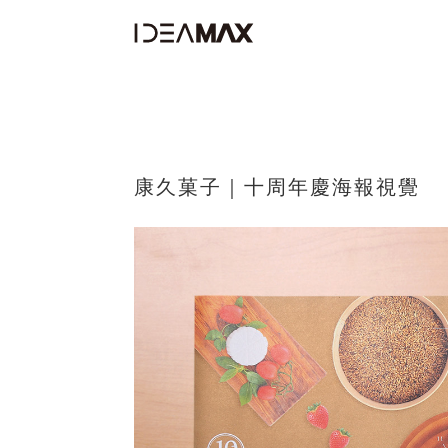
康久菓子｜十周年慶海報視覺